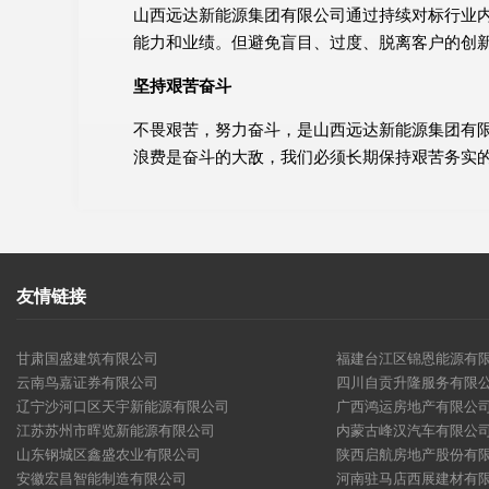
山西远达新能源集团有限公司通过持续对标行业
能力和业绩。但避免盲目、过度、脱离客户的创
坚持艰苦奋斗
不畏艰苦，努力奋斗，是山西远达新能源集团有
浪费是奋斗的大敌，我们必须长期保持艰苦务实
友情链接
甘肃国盛建筑有限公司
福建台江区锦恩能源有
云南鸟嘉证券有限公司
四川自贡升隆服务有限
辽宁沙河口区天宇新能源有限公司
广西鸿运房地产有限公
江苏苏州市晖览新能源有限公司
内蒙古峰汉汽车有限公
山东钢城区鑫盛农业有限公司
陕西启航房地产股份有
安徽宏昌智能制造有限公司
河南驻马店西展建材有